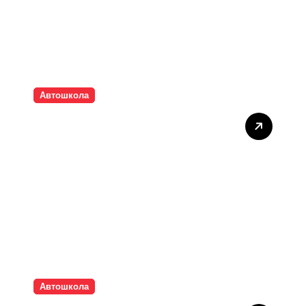
Автошкола
Вивчення та
відпрацювання маневрів
на практичних заняттях
Автошкола