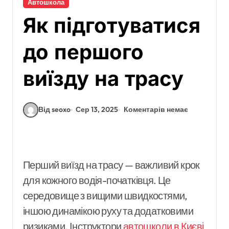
Автошкола
Як підготуватися
до першого
виїзду на трасу
Від seoxo
Сер 13, 2025
Коментарів немає
Перший виїзд на трасу — важливий крок
для кожного водія-початківця. Це
середовище з вищими швидкостями,
іншою динамікою руху та додатковими
ризиками. Інструктори
автошколи в Києві