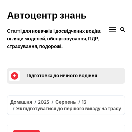
Перейти
до
Автоцентр знань
контенту
Статті для новачків і досвідчених водіїв:
огляди моделей, обслуговування, ПДР,
страхування, подорожі.
Як обрати інструктора з водіння для ефекти
Як вибрати автошколу у великому місті: на 
Підготовка до нічного водіння
Вивчення та відпрацювання маневрів на пра
Підготовка до складання теоретичного іспит
Домашня
2025
Серпень
13
Як підготуватися до першого виїзду на трасу
Як обрати інструктора з водіння для ефекти
Як вибрати автошколу у великому місті: на 