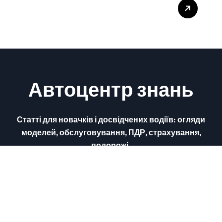
Підготовка до складання
теоретичного іспиту з
ПДР
Автоцентр знань
Статті для новачків і досвідчених водіїв: огляди
моделей, обслуговування, ПДР, страхування,
подорожі.
Авторське право © Всі права захищено
|
autonew