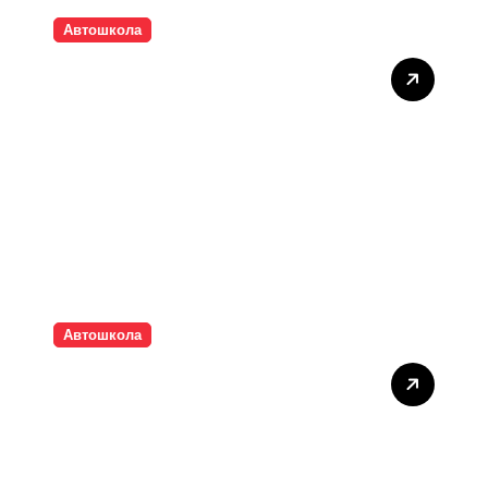
Автошкола
Як вибрати автошколу у
великому місті: на що
звернути увагу
Автошкола
Підготовка до нічного
водіння