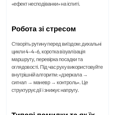
«ефект несподіванки» на іспиті.
Робота зі стресом
Створіть рутину перед виїздом: дихальні
цикли 4–4–6, коротка візуалізація
маршруту, перевірка посадки та
оглядовості. Під час руху використовуйте
внутрішній алгоритм: «дзеркала →
сигнал → маневр → контроль». Це
структурує дії і знижує напругу.
Типові помилки та як їх