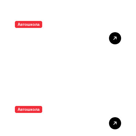
Автошкола
Вивчення та
відпрацювання маневрів
на практичних заняттях
Автошкола
Підготовка до складання
теоретичного іспиту з ПДР