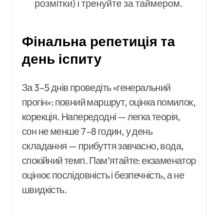
розмітки) і тренуйте за таймером.
Фінальна репетиція та
день іспиту
За 3–5 днів проведіть «генеральний
прогін»: повний маршрут, оцінка помилок,
корекція. Напередодні — легка теорія,
сон не менше 7–8 годин, у день
складання — прибуття завчасно, вода,
спокійний темп. Пам’ятайте: екзаменатор
оцінює послідовність і безпечність, а не
швидкість.