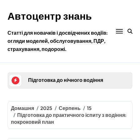
Перейти
до
Автоцентр знань
контенту
Статті для новачків і досвідчених водіїв:
огляди моделей, обслуговування, ПДР,
страхування, подорожі.
Як обрати інструктора з водіння для ефекти
Як вибрати автошколу у великому місті: на 
Підготовка до нічного водіння
Вивчення та відпрацювання маневрів на пра
Підготовка до складання теоретичного іспит
Домашня
2025
Серпень
15
Підготовка до практичного іспиту з водіння:
Як обрати інструктора з водіння для ефекти
покроковий план
Як вибрати автошколу у великому місті: на 