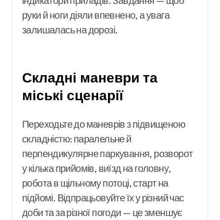
індикатори приладів. Завдання — щоб
руки й ноги діяли впевнено, а увага
залишалась на дорозі.
Складні маневри та
міські сценарії
Переходьте до маневрів з підвищеною
складністю: паралельне й
перпендикулярне паркування, розворот
у кілька прийомів, виїзд на головну,
робота в щільному потоці, старт на
підйомі. Відпрацьовуйте їх у різний час
доби та за різної погоди — це зменшує