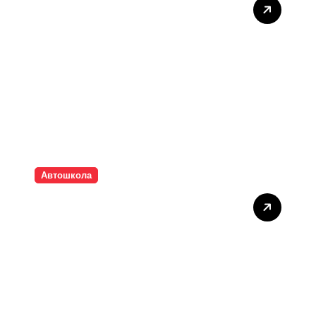
Як вибрати автошколу у
великому місті: на що
звернути увагу
Автошкола
Підготовка до нічного
водіння